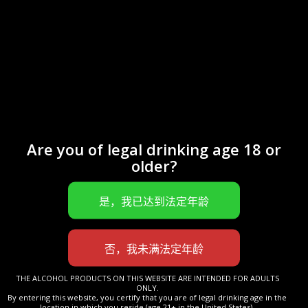
小男爵干邑
VS系列
入门级系列
这个系列的干邑由来自法定产区下属优质林区和
良质林区的生命之水调配而成。酒体在法国产橡
Are you of legal drinking age 18 or
木桶中陈年至少2年以上。酿酒师在酒体陈年达
older?
到最佳程度是进行调配而成。
这款VS干邑闻香清新爽脆，口感中略带着微妙
的香草味。
THE ALCOHOL PRODUCTS ON THIS WEBSITE ARE INTENDED FOR ADULTS
ONLY.
By entering this website, you certify that you are of legal drinking age in the
location in which you reside (age 21+ in the United States).