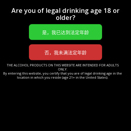
Are you of legal drinking age 18 or
older?
更多信息
THE ALCOHOL PRODUCTS ON THIS WEBSITE ARE INTENDED FOR ADULTS
ONLY.
By entering this website, you certify that you are of legal drinking age in the
location in which you reside (age 21+ in the United States).