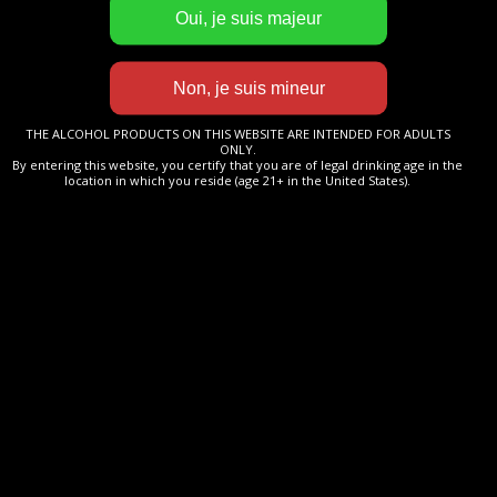
Ce Cognac est de couleur or aux reflets
cuivrés. Il dévoile des notes aromatiques de
tilleul et de fleur d’oranger, de litchi et de
pruneau. Le nez est fin et élégant. En
THE ALCOHOL PRODUCTS ON THIS WEBSITE ARE INTENDED FOR ADULTS
bouche, la noix, le cacao et la figue se
ONLY.
By entering this website, you certify that you are of legal drinking age in the
fondent avec les fines épices dans une
location in which you reside (age 21+ in the United States).
finale ample.