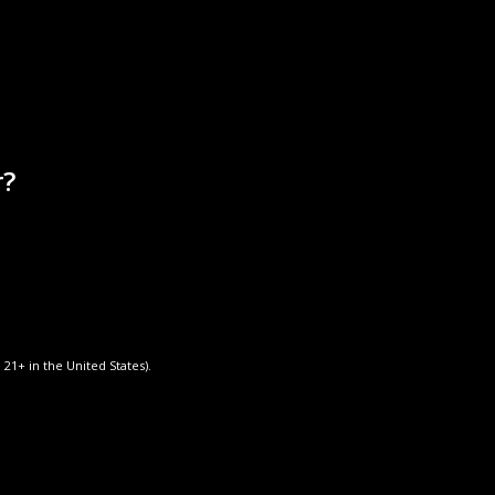
Cognac PARIS EIFFEL XO
х
Коньяк Барон де Бошен Белая серия
о
Коньяк Барон де Бошен Черная серия
е
а
r?
х
м
 21+ in the United States).