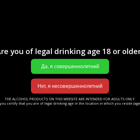
паж состоит исключительно из коньячны
Фэн Буа и Бон Буа. Каждая партия терпелив
ается в бочках из французского дуба не мене
Когда спирты достигают зрелости, Мастер погреб
о их отбирает для дальнейшей работы.
re you of legal drinking age 18 or olde
O обладает тонким ароматом цукатов и сладки
 Вкус поддерживается тонким и гармоничны
THE ALCOHOL PRODUCTS ON THIS WEBSITE ARE INTENDED FOR ADULTS ONLY.
you certify that you are of legal drinking age in the location in which you reside (age