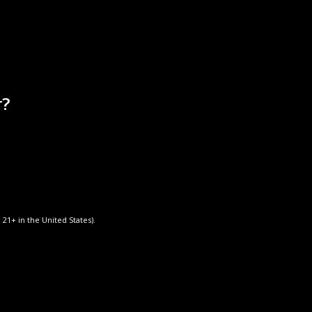
Cognac PARIS EIFFEL XO
х
Коньяк Барон де Бошен Белая серия
о
Коньяк Барон де Бошен Черная серия
2
ы
r?
а
 21+ in the United States).