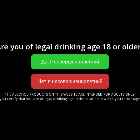
паж состоит исключительно из коньячны
Фэн Буа и Бон Буа. Каждая партия терпелив
ается в бочках из французского дуба не менее 
тер погреба тщательно следит за тем как спирт
re you of legal drinking age 18 or olde
т своей зрелости.
ьяк VS обладает свежим и игристым ароматом, 
 раскрываются тонкие нотки ванили.
THE ALCOHOL PRODUCTS ON THIS WEBSITE ARE INTENDED FOR ADULTS ONLY.
you certify that you are of legal drinking age in the location in which you reside (age