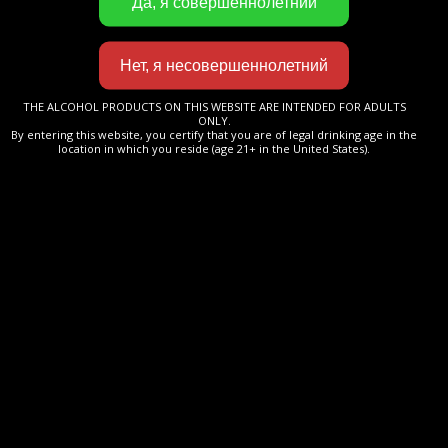
В нем раскрываются восхитительные
ароматы фруктов и кураги, переходящие
в сладкие и пряные ноты (с тенденцией
к мускатному ореху). Лестные ароматы
THE ALCOHOL PRODUCTS ON THIS WEBSITE ARE INTENDED FOR ADULTS
ONLY.
послевкусия несут нам нотки
By entering this website, you certify that you are of legal drinking age in the
location in which you reside (age 21+ in the United States).
сухофруктов и белого перца.